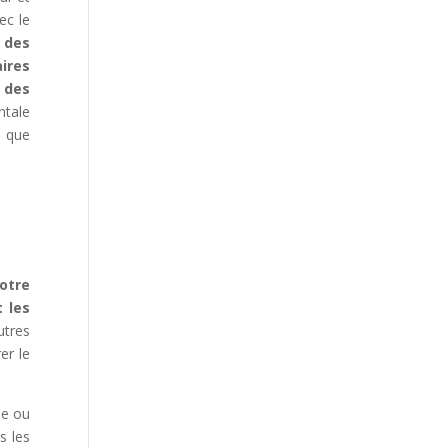
ec le
 des
ires
 des
ntale
i que
otre
 les
utres
er le
ue ou
s les