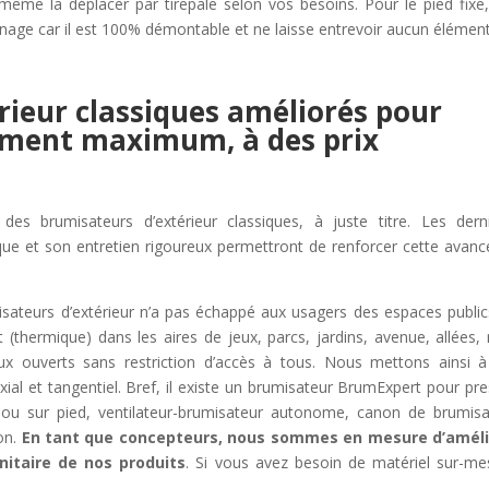
 même la déplacer par tirepale selon vos besoins. Pour le pied fixe
vernage car il est 100% démontable et ne laisse entrevoir aucun élémen
rieur classiques améliorés pour
sement maximum, à des prix
s brumisateurs d’extérieur classiques, à juste titre. Les dern
ue et son entretien rigoureux permettront de renforcer cette avanc
isateurs d’extérieur n’a pas échappé aux usagers des espaces public
(thermique) dans les aires de jeux, parcs, jardins, avenue, allées, 
ux ouverts sans restriction d’accès à tous. Nous mettons ainsi à
al et tangentiel. Bref, il existe un brumisateur BrumExpert pour pr
al ou sur pied, ventilateur-brumisateur autonome, canon de brumisa
on.
En tant que concepteurs, nous sommes en mesure d’améli
sanitaire de nos produits
. Si vous avez besoin de matériel sur-me