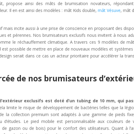
ffût, propose ainsi des mâts de brumisation novateurs, répondan
eur. Il en est ainsi des modèles : mât Kids double,
mât Vésuve
, mât 
ais incite aussi à une prise de conscience en proposant des dispos
ues et pérennes. Nos brumisateurs exclusifs nous invitent à nous ad
comme le réchauffement climatique. A travers ces 9 modèles de mâ
l est possible de mettre en place de nouveaux modèles et systèmes 
sign serait dans ce cas un acteur prioritaire pour accélérer la trans
orcée de nos brumisateurs d’extéri
extérieur exclusifs est doté d’un tubing de 10 mm, qui pas
Cela limite le risque de développement de bactéries telles que la légio
s de la collection premium sont adaptés à une gamme de pieds fix
u d’études. Le pied mobile est personnalisable aux couleurs de 
é de gazon ou de bois) pour le confort des utilisateurs. Quant à l’a