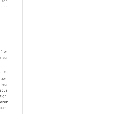
, son
t une
ières
e sur
s. En
rues,
 leur
esque
tion,
orer
sure,