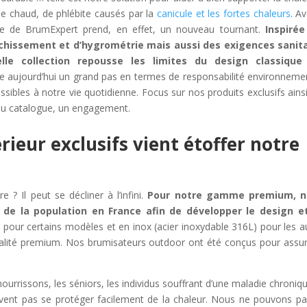
de chaud, de phlébite causés par la
canicule et les fortes chaleurs
. Av
re de BrumExpert prend, en effet, un nouveau tournant.
Inspirée
îchissement et d’hygrométrie mais aussi des exigences sanita
elle collection repousse les limites du design classique
 aujourd’hui un grand pas en termes de responsabilité environneme
ssibles à notre vie quotidienne. Focus sur nos produits exclusifs ains
eau catalogue, un engagement.
ieur exclusifs vient étoffer notre
 ? Il peut se décliner à l’infini.
Pour notre gamme premium, n
 de la population en France afin de développer le design et
u pour certains modèles et en inox (acier inoxydable 316L) pour les a
ualité premium. Nos brumisateurs outdoor ont été conçus pour assur
nourrissons, les séniors, les individus souffrant d’une maladie chroniq
ent pas se protéger facilement de la chaleur. Nous ne pouvons pa