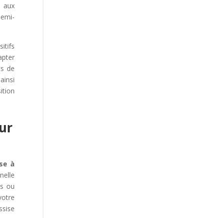
t aux
demi-
itifs
apter
ts de
ainsi
ition
eur
se à
nelle
es ou
votre
ssise