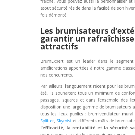
fraîche, vous pouvez aussi la personnaliser et
atout sécurité réside dans la facilité de son hi
fois démonté.
Les brumisateurs d’exté
garantir un rafraîchis
attractifs
BrumExpert est un leader dans le segment de
améliorations apportées à notre gamme classiq
nos concurrents.
Par ailleurs, l’engouement récent pour les brum
été, ils souhaitent tous un minimum de confort 
passages, squares et dans l’ensemble des lie
disposition une large gamme de brumisateurs axi
tous les lieux publics : brumiventilateur mur
Splitter
,
Skymist
et différents mâts de brumisati
l’efficacité, la rentabilité et la sécurité 
nous serons ravis de le concevoir avec vous.